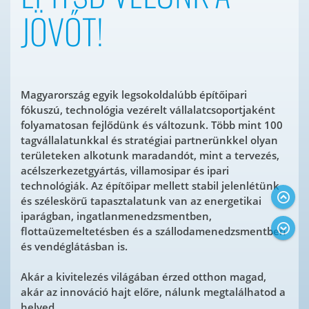
JÖVŐT!
Magyarország egyik legsokoldalúbb építőipari
fókuszú, technológia vezérelt vállalatcsoportjaként
folyamatosan fejlődünk és változunk. Több mint 100
tagvállalatunkkal és stratégiai partnerünkkel olyan
területeken alkotunk maradandót, mint a tervezés,
acélszerkezetgyártás, villamosipar és ipari
technológiák. Az építőipar mellett stabil jelenlétünk
és széleskörű tapasztalatunk van az energetikai
iparágban, ingatlanmenedzsmentben,
flottaüzemeltetésben és a szállodamenedzsmentben
és vendéglátásban is.
Akár a kivitelezés világában érzed otthon magad,
akár az innováció hajt előre, nálunk megtalálhatod a
helyed.