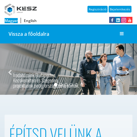
Regisztráció
Bejelentkezés
|
Magyar
English
Vissza a főoldalra
Previous
Nex
ÉPÍTSD VELÜNK A